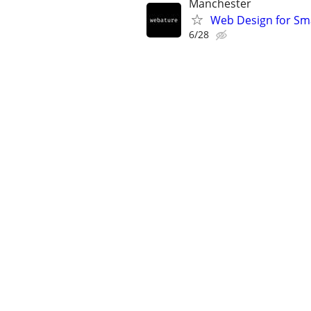
Manchester
Web Design for Sma
6/28