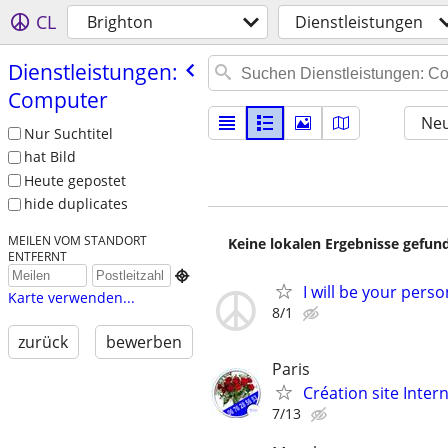
CL
Brighton
Dienstleistungen
Dienstleistungen:
Computer
Neu
Nur Suchtitel
hat Bild
Heute gepostet
hide duplicates
MEILEN VOM STANDORT
Keine lokalen Ergebnisse gefund
ENTFERNT

I will be your pers
Karte verwenden...
8/1
zurück
bewerben
Paris
Création site Intern
7/13