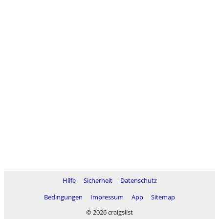
Hilfe
Sicherheit
Datenschutz
Bedingungen
Impressum
App
Sitemap
© 2026 craigslist