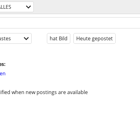
ALLES
stes
hat Bild
Heute gepostet
es:
hen
ified when new postings are available