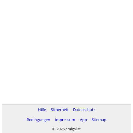
Hilfe
Sicherheit
Datenschutz
Bedingungen
Impressum
App
Sitemap
© 2026 craigslist