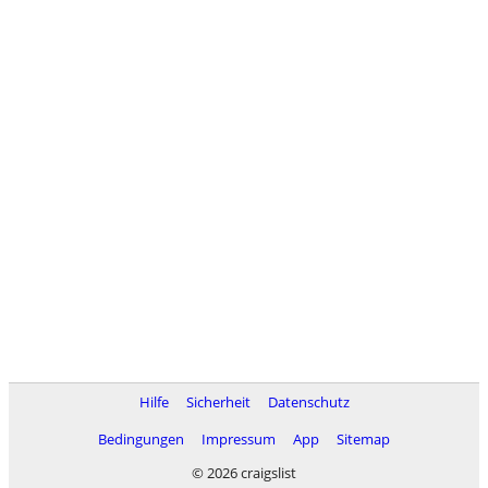
Hilfe
Sicherheit
Datenschutz
Bedingungen
Impressum
App
Sitemap
© 2026 craigslist