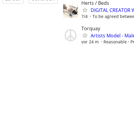
Herts / Beds
DIGITAL CREATOR
7/4
To be agreed betwe
Torquay
Artists Model - Mal
vor 24 m
Reasonable
P