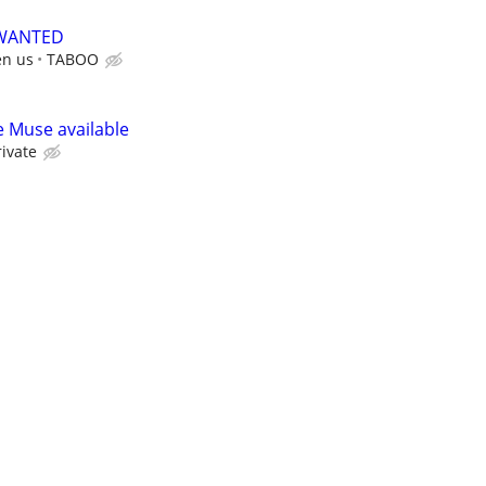
 WANTED
en us
TABOO
e Muse available
rivate