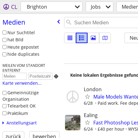
CL
Brighton
Jobs
Medie
Medien
Nur Suchtitel
Neu
hat Bild
Heute gepostet
hide duplicates
MEILEN VOM STANDORT
ENTFERNT
Keine lokalen Ergebnisse gefund

Karte verwenden...
London
Gemeinnützige
Male Models Wante
Organisation
6/28
Paid work. Fee depe
Telearbeit OK
Praktikum
Ealing
Fast Photoshop Les
Anstellungsart
6/24
£40 per hour
WYSI
zurück
bewerben